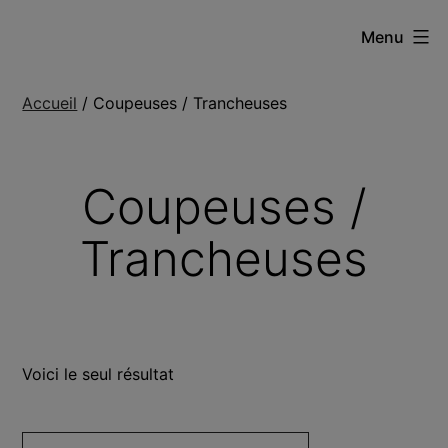
Aller
Robin
Menu
au
Chilard
contenu
Accueil
/ Coupeuses / Trancheuses
Coupeuses /
Trancheuses
Voici le seul résultat